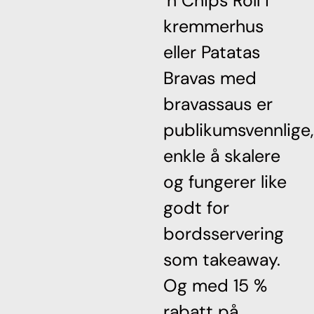
´n Chips Roll i
kremmerhus
eller Patatas
Bravas med
bravassaus er
publikumsvennlige,
enkle å skalere
og fungerer like
godt for
bordsservering
som takeaway.
Og med 15 %
rabatt på