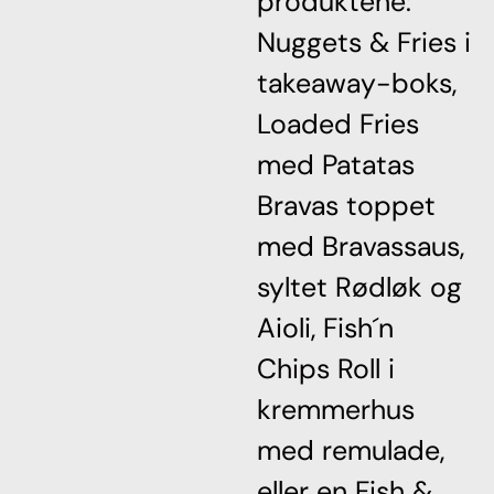
produktene:
Nuggets & Fries i
takeaway-boks,
Loaded Fries
med Patatas
Bravas toppet
med Bravassaus,
syltet Rødløk og
Aioli, Fish´n
Chips Roll i
kremmerhus
med remulade,
eller en Fish &