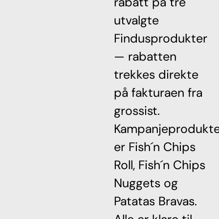
rabatt på tre
utvalgte
Findusprodukter
— rabatten
trekkes direkte
på fakturaen fra
grossist.
Kampanjeprodukt
er Fish´n Chips
Roll, Fish´n Chips
Nuggets og
Patatas Bravas.